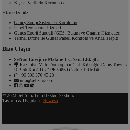
Kişisel Verilerin Korunması
Hizmetlerimiz
Güneş Enerji Sistemleri Kurulumu
Panel Temizleme Hizmeti
Güneş Enerji Santrali (GES) Bakım ve Onarım Hizmetleri
Termal Drone ile Güneş Paneli Kontrolü ve Arıza Tespiti
Bize Ulaşın
SelSun Enerji ve Makine Tic. San. Ltd. Şti.
Kazımiye Mah. Dumlupınar Cad. Kılıçoğlu-Danış Towers
B Blok Kat 4 D:27 PK59860 Çorlu / Tekirdağ
+90 506 370 45 23
info@sel-sun.com
© 2023 Sel-Sun. Tüm Hakları Saklıdır.
Tasarım & Uygulama
Heweso