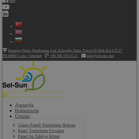
Kazımiye Mah. Dumlupınar Cad. Kılıçoğlu-Danış Towers B Blok Kat 4 D:27
PK59860 Çorlu / Tekirdağ
+90 506 370 45 23
info@sel-sun.com
Anasayfa
Hakkımızda
Ürünler
Güneş Paneli Temizleme Robotu
Panel Temizleme Fırçaları
Panel Su Tahliye Klipsi