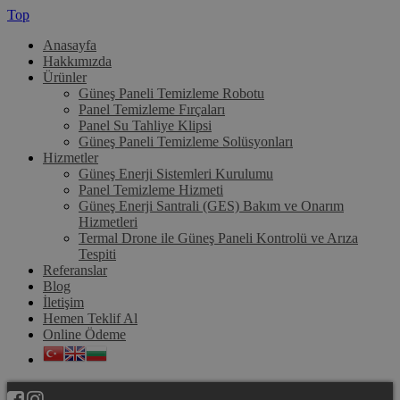
Top
Anasayfa
Hakkımızda
Ürünler
Güneş Paneli Temizleme Robotu
Panel Temizleme Fırçaları
Panel Su Tahliye Klipsi
Güneş Paneli Temizleme Solüsyonları
Hizmetler
Güneş Enerji Sistemleri Kurulumu
Panel Temizleme Hizmeti
Güneş Enerji Santrali (GES) Bakım ve Onarım
Hizmetleri
Termal Drone ile Güneş Paneli Kontrolü ve Arıza
Tespiti
Referanslar
Blog
İletişim
Hemen Teklif Al
Online Ödeme