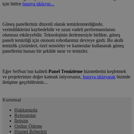
için lütfen
buraya tıklayın...
Güneş panelleriniz düzenli olarak temizlenmediğinde,
verimliliklerini kaybedebilir ve uzun vadeli performanslarını
olumsuz etkileyebilir.
Teknolojinin ilerlemesiyle birlikte, güneş
paneli temizliği için otonom robotlarımız devreye girdi. Bu akıllı
temizlik çözümleri, özel sensörler ve kameralar kullanarak güneş
panellerini hassas bir şekilde tarar ve temizler.
Eğer SelSun’nın kaliteli
Panel Temizleme
hizmetlerini keşfetmek
ve projelerinize değer katmak istiyorsanız,
buraya tıklayarak
bizimle
iletişime geçebilirsiniz...
Kurumsal
Hakkımızda
Referanslar
İletişim
Online Ödeme
Hizmet Bölgeleri