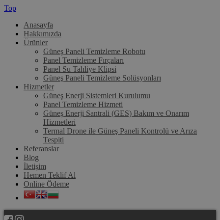
Top
Anasayfa
Hakkımızda
Ürünler
Güneş Paneli Temizleme Robotu
Panel Temizleme Fırçaları
Panel Su Tahliye Klipsi
Güneş Paneli Temizleme Solüsyonları
Hizmetler
Güneş Enerji Sistemleri Kurulumu
Panel Temizleme Hizmeti
Güneş Enerji Santrali (GES) Bakım ve Onarım
Hizmetleri
Termal Drone ile Güneş Paneli Kontrolü ve Arıza
Tespiti
Referanslar
Blog
İletişim
Hemen Teklif Al
Online Ödeme