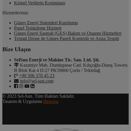
Kişisel Verilerin Korunması
Hizmetlerimiz
Güneş Enerji Sistemleri Kurulumu
Panel Temizleme Hizmeti
Güneş Enerji Santrali (GES) Bakım ve Onarım Hizmetleri
Termal Drone ile Güneş Paneli Kontrolü ve Arıza Tespiti
Bize Ulaşın
SelSun Enerji ve Makine Tic. San. Ltd. Şti.
Kazımiye Mah. Dumlupınar Cad. Kılıçoğlu-Danış Towers
B Blok Kat 4 D:27 PK59860 Çorlu / Tekirdağ
+90 506 370 45 23
info@sel-sun.com
© 2023 Sel-Sun. Tüm Hakları Saklıdır.
Tasarım & Uygulama
Heweso