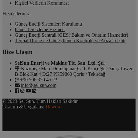
Kişisel Verilerin Korunması
Hizmetlerimiz
Güneş Enerji Sistemleri Kurulumu
Panel Temizleme Hizmeti
Güneş Enerji Santrali (GES) Bakım ve Onarım Hizmetleri
Termal Drone ile Güneş Paneli Kontrolü ve Arıza Tespiti
Bize Ulaşın
SelSun Enerji ve Makine Tic. San. Ltd. Şti.
Kazımiye Mah. Dumlupınar Cad. Kılıçoğlu-Danış Towers
B Blok Kat 4 D:27 PK59860 Çorlu / Tekirdağ
+90 506 370 45 23
info@sel-sun.com
© 2023 Sel-Sun. Tüm Hakları Saklıdır.
Tasarım & Uygulama
Heweso