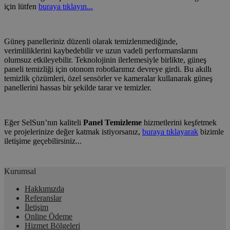
için lütfen
buraya tıklayın...
Güneş panelleriniz düzenli olarak temizlenmediğinde,
verimliliklerini kaybedebilir ve uzun vadeli performanslarını
olumsuz etkileyebilir.
Teknolojinin ilerlemesiyle birlikte, güneş
paneli temizliği için otonom robotlarımız devreye girdi. Bu akıllı
temizlik çözümleri, özel sensörler ve kameralar kullanarak güneş
panellerini hassas bir şekilde tarar ve temizler.
Eğer SelSun’nın kaliteli
Panel Temizleme
hizmetlerini keşfetmek
ve projelerinize değer katmak istiyorsanız,
buraya tıklayarak
bizimle
iletişime geçebilirsiniz...
Kurumsal
Hakkımızda
Referanslar
İletişim
Online Ödeme
Hizmet Bölgeleri