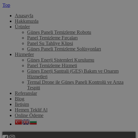
Top
Anasayfa
Hakkımızda
Ürünler
Güneş Paneli Temizleme Robotu
Panel Temizleme Fırçaları
Panel Su Tahliye Klipsi
Güneş Paneli Temizleme Solüsyonları
Hizmetler
Güneş Enerji Sistemleri Kurulumu
Panel Temizleme Hizmeti
Güneş Enerji Santrali (GES) Bakım ve Onarım
Hizmetleri
Termal Drone ile Güneş Paneli Kontrolü ve Arıza
Tespiti
Referanslar
Blog
İletişim
Hemen Teklif Al
Online Ödeme