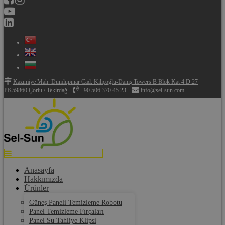
Kazımiye Mah. Dumlupınar Cad. Kılıçoğlu-Danış Towers B Blok Kat 4 D:27
PK59860 Çorlu / Tekirdağ
+90 506 370 45 23
info@sel-sun.com
Anasayfa
Hakkımızda
Ürünler
Güneş Paneli Temizleme Robotu
Panel Temizleme Fırçaları
Panel Su Tahliye Klipsi