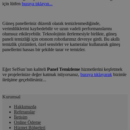
için lütfen
buraya tıklayın...
Güneş panelleriniz düzenli olarak temizlenmediğinde,
verimliliklerini kaybedebilir ve uzun vadeli performanslarını
olumsuz etkileyebilir.
Teknolojinin ilerlemesiyle birlikte, güneş
paneli temizliği için otonom robotlarımız devreye girdi. Bu akıllı
temizlik çözümleri, özel sensörler ve kameralar kullanarak güneş
panellerini hassas bir şekilde tarar ve temizler.
Eğer SelSun’nın kaliteli
Panel Temizleme
hizmetlerini keşfetmek
ve projelerinize değer katmak istiyorsanız,
buraya tıklayarak
bizimle
iletişime geçebilirsiniz...
Kurumsal
Hakkımızda
Referanslar
İletişim
Online Ödeme
Hizmet Bölgeleri