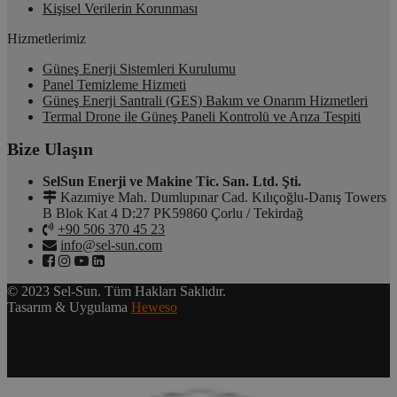
Kişisel Verilerin Korunması
Hizmetlerimiz
Güneş Enerji Sistemleri Kurulumu
Panel Temizleme Hizmeti
Güneş Enerji Santrali (GES) Bakım ve Onarım Hizmetleri
Termal Drone ile Güneş Paneli Kontrolü ve Arıza Tespiti
Bize Ulaşın
SelSun Enerji ve Makine Tic. San. Ltd. Şti.
Kazımiye Mah. Dumlupınar Cad. Kılıçoğlu-Danış Towers
B Blok Kat 4 D:27 PK59860 Çorlu / Tekirdağ
+90 506 370 45 23
info@sel-sun.com
© 2023 Sel-Sun. Tüm Hakları Saklıdır.
Tasarım & Uygulama
Heweso