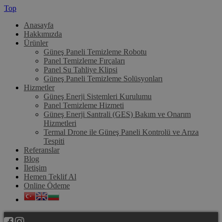
Top
Anasayfa
Hakkımızda
Ürünler
Güneş Paneli Temizleme Robotu
Panel Temizleme Fırçaları
Panel Su Tahliye Klipsi
Güneş Paneli Temizleme Solüsyonları
Hizmetler
Güneş Enerji Sistemleri Kurulumu
Panel Temizleme Hizmeti
Güneş Enerji Santrali (GES) Bakım ve Onarım
Hizmetleri
Termal Drone ile Güneş Paneli Kontrolü ve Arıza
Tespiti
Referanslar
Blog
İletişim
Hemen Teklif Al
Online Ödeme