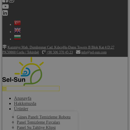
Kazımiye Mah. Dumlupınar Cad. Kılıçoğlu-Danış Towers B Blok Kat 4 D:27
PK59860 Çorlu / Tekirdağ
+90 506 370 45 23
info@sel-sun.com
Anasayfa
Hakkımızda
Ürünler
Güneş Paneli Temizleme Robotu
Panel Temizleme Fırçaları
Panel Su Tahliye Klipsi