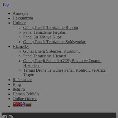
Top
Anasayfa
Hakkımızda
Ürünler
Güneş Paneli Temizleme Robotu
Panel Temizleme Fırçaları
Panel Su Tahliye Klipsi
Güneş Paneli Temizleme Solüsyonları
Hizmetler
Güneş Enerji Sistemleri Kurulumu
Panel Temizleme Hizmeti
Güneş Enerji Santrali (GES) Bakım ve Onarım
Hizmetleri
Termal Drone ile Güneş Paneli Kontrolü ve Arıza
Tespiti
Referanslar
Blog
İletişim
Hemen Teklif Al
Online Ödeme