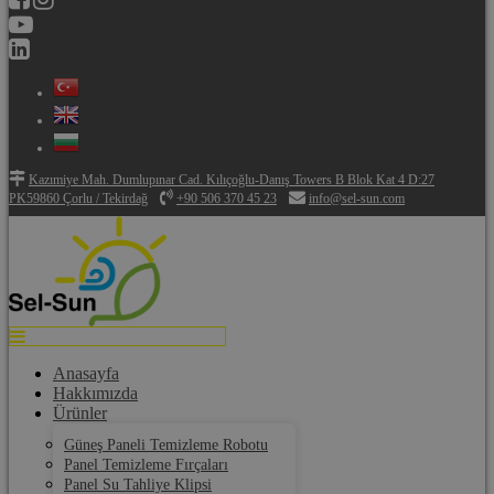
Kazımiye Mah. Dumlupınar Cad. Kılıçoğlu-Danış Towers B Blok Kat 4 D:27
PK59860 Çorlu / Tekirdağ
+90 506 370 45 23
info@sel-sun.com
Anasayfa
Hakkımızda
Ürünler
Güneş Paneli Temizleme Robotu
Panel Temizleme Fırçaları
Panel Su Tahliye Klipsi