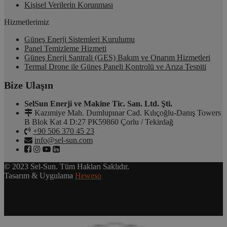
Kişisel Verilerin Korunması
Hizmetlerimiz
Güneş Enerji Sistemleri Kurulumu
Panel Temizleme Hizmeti
Güneş Enerji Santrali (GES) Bakım ve Onarım Hizmetleri
Termal Drone ile Güneş Paneli Kontrolü ve Arıza Tespiti
Bize Ulaşın
SelSun Enerji ve Makine Tic. San. Ltd. Şti.
Kazımiye Mah. Dumlupınar Cad. Kılıçoğlu-Danış Towers
B Blok Kat 4 D:27 PK59860 Çorlu / Tekirdağ
+90 506 370 45 23
info@sel-sun.com
© 2023 Sel-Sun. Tüm Hakları Saklıdır.
Tasarım & Uygulama
Heweso