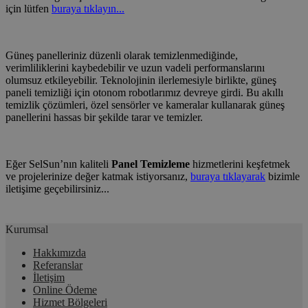
için lütfen
buraya tıklayın...
Güneş panelleriniz düzenli olarak temizlenmediğinde,
verimliliklerini kaybedebilir ve uzun vadeli performanslarını
olumsuz etkileyebilir.
Teknolojinin ilerlemesiyle birlikte, güneş
paneli temizliği için otonom robotlarımız devreye girdi. Bu akıllı
temizlik çözümleri, özel sensörler ve kameralar kullanarak güneş
panellerini hassas bir şekilde tarar ve temizler.
Eğer SelSun’nın kaliteli
Panel Temizleme
hizmetlerini keşfetmek
ve projelerinize değer katmak istiyorsanız,
buraya tıklayarak
bizimle
iletişime geçebilirsiniz...
Kurumsal
Hakkımızda
Referanslar
İletişim
Online Ödeme
Hizmet Bölgeleri